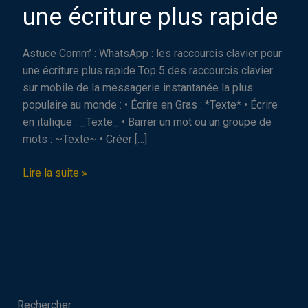
une écriture plus rapide
Astuce Comm’ : WhatsApp : les raccourcis clavier pour
une écriture plus rapide Top 5️ des raccourcis clavier
sur mobile de la messagerie instantanée la plus
populaire au monde : • Écrire en Gras : *Texte* • Écrire
en italique : _Texte_ • Barrer un mot ou un groupe de
mots : ~Texte~ • Créer […]
Astuce
Lire la suite »
Comm’
:
WhatsApp
:
les
raccourcis
clavier
Rechercher