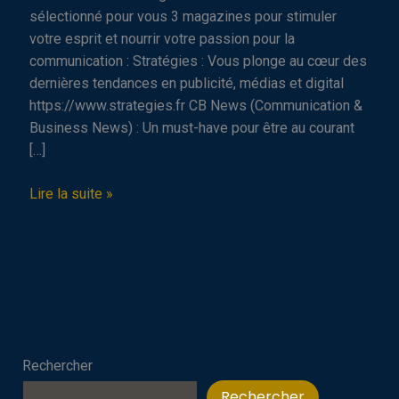
sélectionné pour vous 3 magazines pour stimuler
votre esprit et nourrir votre passion pour la
communication : Stratégies : Vous plonge au cœur des
dernières tendances en publicité, médias et digital
https://www.strategies.fr CB News (Communication &
Business News) : Un must-have pour être au courant
[…]
Astuce
Lire la suite »
Comm’
:
3
magazines
à
lire
cet
Rechercher
été
Rechercher