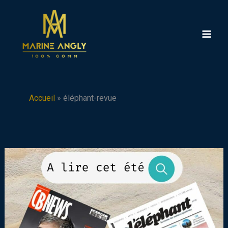
Aller
au
contenu
Accueil
»
éléphant-revue