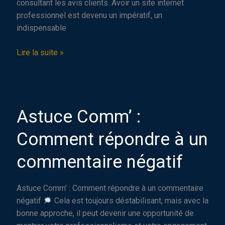
consultant les avis clients. Avoir un site internet
professionnel est devenu un impératif, un
indispensable
Pourquoi
Lire la suite »
un
site
internet
est
Astuce Comm’ :
essentiel
pour
Comment répondre à un
votre
entreprise
commentaire négatif
en
2024
Astuce Comm’ : Comment répondre à un commentaire
?
négatif
Cela est toujours déstabilisant, mais avec la
bonne approche, il peut devenir une opportunité de