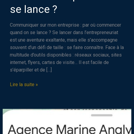
se lance ?
Communiquer sur mon entreprise : par où commencer
quand on se lance ? Se lancer dans l’entrepreneuriat
est une aventure exaltante, mais elle s’accompagne
souvent d’un défi de taille : se faire connaître. Face à la
multitude d’outils disponibles : réseaux sociaux, sites
internet, flyers, cartes de visite… Il est facile de
s’éparpiller et de […]
Communiquer
Lire la suite »
sur
mon
entreprise
:
par
où