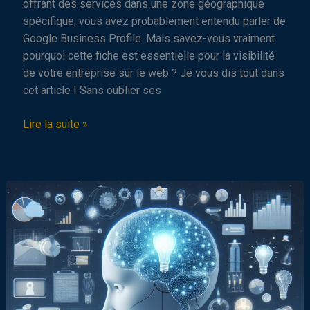
offrant des services dans une zone géographique
spécifique, vous avez probablement entendu parler de
Google Business Profile. Mais savez-vous vraiment
pourquoi cette fiche est essentielle pour la visibilité
de votre entreprise sur le web ? Je vous dis tout dans
cet article ! Sans oublier ses
Google
Lire la suite »
Business
Profile
:
Les
bonnes
pratiques
et
astuces