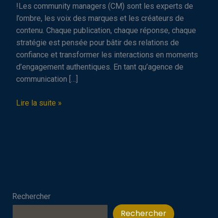
!Les community managers (CM) sont les experts de
l’ombre, les voix des marques et les créateurs de
contenu. Chaque publication, chaque réponse, chaque
stratégie est pensée pour bâtir des relations de
confiance et transformer les interactions en moments
d’engagement authentiques. En tant qu’agence de
communication […]
5
Lire la suite »
raisons
de
faire
appel
à
un
CM
Rechercher
Rechercher