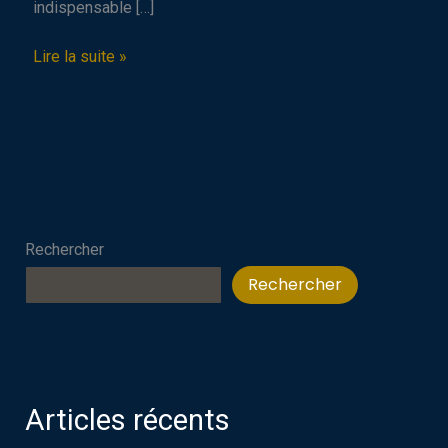
indispensable […]
Pourquoi
Lire la suite »
un
site
internet
est
essentiel
pour
votre
Rechercher
entreprise
en
Rechercher
2024
?
Articles récents