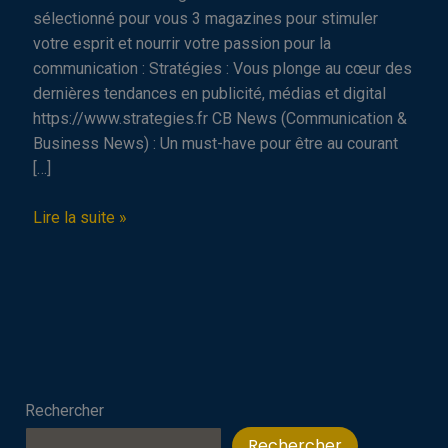
sélectionné pour vous 3 magazines pour stimuler
votre esprit et nourrir votre passion pour la
communication : Stratégies : Vous plonge au cœur des
dernières tendances en publicité, médias et digital
https://www.strategies.fr CB News (Communication &
Business News) : Un must-have pour être au courant
[…]
Astuce
Lire la suite »
Comm’
:
3
magazines
à
lire
cet
Rechercher
été
Rechercher